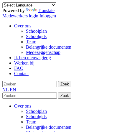
Powered by
Translate
Medewerkers login
Inloggen
Over ons
Schoolplan
Schoolgids
Team
Belangrijke documenten
Medezeggenschap
Ik ben nieuwsgierig
Werken bij
FAQ
Contact
Zoek
NL
EN
Zoek
Over ons
Schoolplan
Schoolgids
Team
Belangrijke documenten