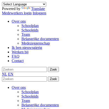
Powered by
Translate
Medewerkers login
Inloggen
Over ons
Schoolplan
Schoolgids
Team
Belangrijke documenten
Medezeggenschap
Ik ben nieuwsgierig
Werken bij
FAQ
Contact
Zoek
NL
EN
Zoek
Over ons
Schoolplan
Schoolgids
Team
Belangrijke documenten